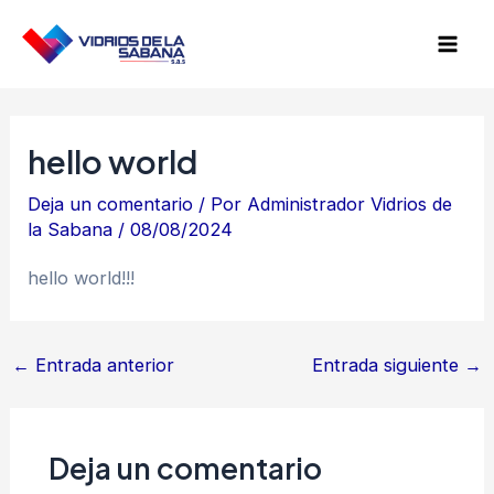
Ir
Navegación
Mai
al
de
Men
contenido
entradas
hello world
Deja un comentario
/ Por
Administrador Vidrios de
la Sabana
/
08/08/2024
hello world!!!
←
Entrada anterior
Entrada siguiente
→
Deja un comentario